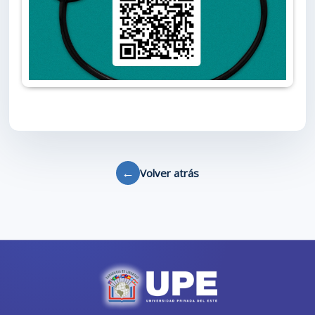
←
Volver atrás