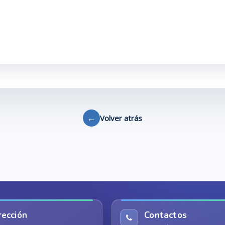
←
Volver atrás
rección
Contactos