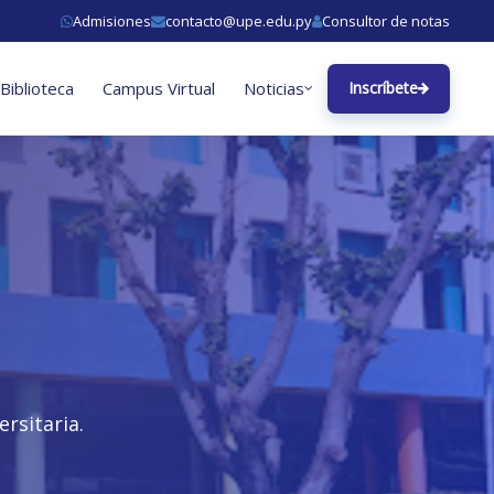
Admisiones
contacto@upe.edu.py
Consultor de notas
Biblioteca
Campus Virtual
Noticias
Inscríbete
rsitaria.