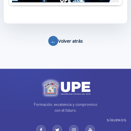
←
Volver atrás
Formación, excelencia y compromiso
con el futuro.
SÍGUENOS