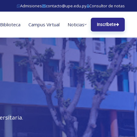
Admisiones
contacto@upe.edu.py
Consultor de notas
Biblioteca
Campus Virtual
Noticias
Inscríbete
rsitaria.