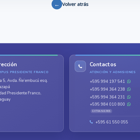
←
Volver atrás
rección
Contactos
MPUS PRESIDENTE FRANCO
ATENCIÓN Y ADMISIONES
a 5, Avda. Ñe’embucú esq.
+595 994 197 541
azapá
+595 994 364 238
dad Presidente Franco,
+595 994 364 231
aguay
+595 984 010 800
EXTRANJEROS
+595 61 550 055