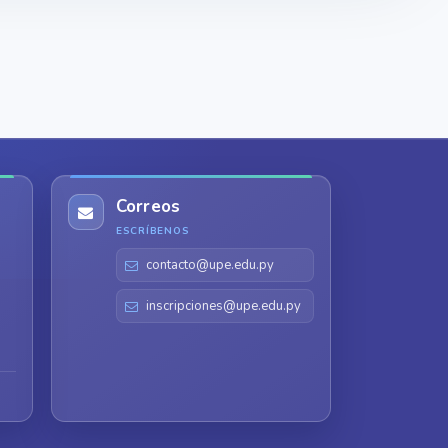
Correos
ESCRÍBENOS
contacto@upe.edu.py
inscripciones@upe.edu.py