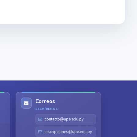
Correos
ESCRÍBENOS
contacto@upe.edu.py
inscripciones@upe.edu.py