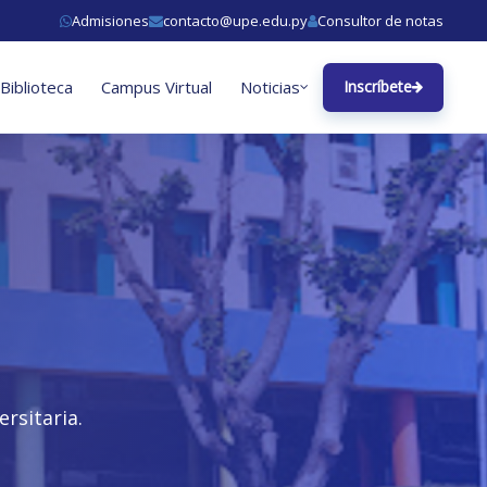
Admisiones
contacto@upe.edu.py
Consultor de notas
Biblioteca
Campus Virtual
Noticias
Inscríbete
rsitaria.