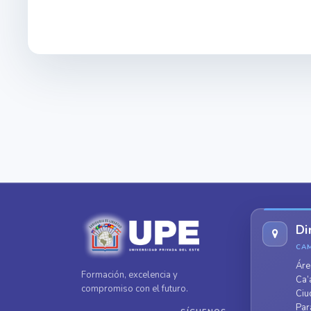
Di
CA
Áre
Formación, excelencia y
Ca’
compromiso con el futuro.
Ciu
Par