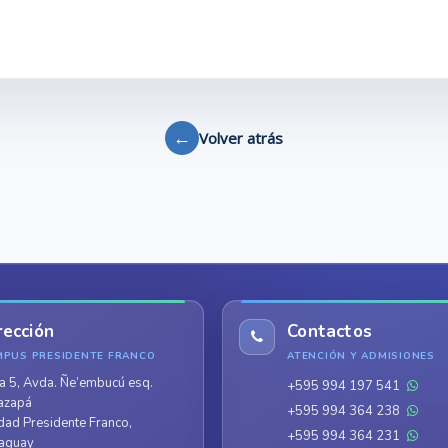
←
Volver atrás
rección
Contactos
MPUS PRESIDENTE FRANCO
ATENCIÓN Y ADMISIONES
a 5, Avda. Ñe’embucú esq.
+595 994 197 541
azapá
+595 994 364 238
dad Presidente Franco,
+595 994 364 231
aguay